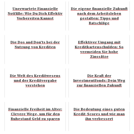
Unerwartete Finanzielle
Die eigene finanzielle Zukunft
Notfälle: Wie Du Dich Effektiv
nach dem Arbeitsleben
Vorbereiten Kannst
gestalten: Tipps und
Ratschläge
Die Dos and Don'ts bei der
Effektiver Umgang mit
Nutzung von Krediten
Kreditkartenschulden: So
vermeiden Sie hohe
Zinssätze
Die Welt des Kreditwesens
Die Kraft der
und der Kreditvergabe
Investmentfonds: Dein Weg
verstehen
zur finanziellen Zukunft
Finanzielle Freiheit im Alter:
Die Bedeutung eines guten
Clevere Wege, um für den
Kredit-Scores und wie man
Ruhestand Geld zu sparen
ihn verbessert