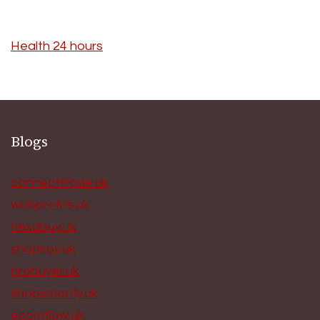
Health 24 hours
Blogs
connecttrade.uk
webprofits.uk
nexabuy.uk
shopkey.uk
probuyer.uk
shopsmartly.uk
ecomflow.uk