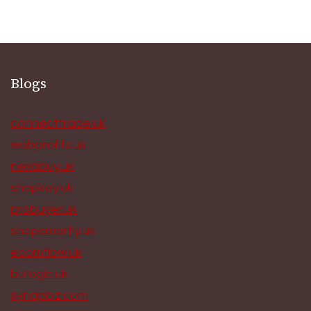
Blogs
connecttrade.uk
webprofits.uk
nexabuy.uk
shopkey.uk
probuyer.uk
shopsmartly.uk
ecomflow.uk
bizlogic.uk
synapbiz.com