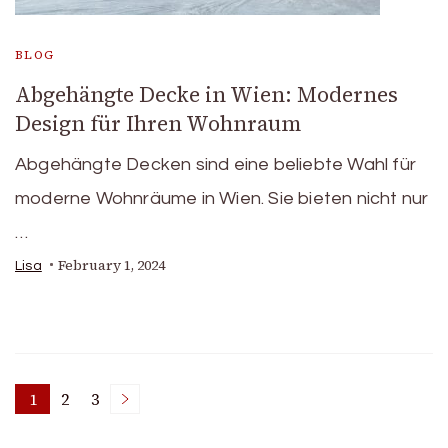
BLOG
Abgehängte Decke in Wien: Modernes
Design für Ihren Wohnraum
Abgehängte Decken sind eine beliebte Wahl für
moderne Wohnräume in Wien. Sie bieten nicht nur
…
February 1, 2024
Lisa
Posts
1
2
3
Page
Page
Page