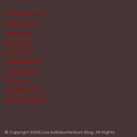
connecttrade.uk
webprofits.uk
nexabuy.uk
shopkey.uk
probuyer.uk
shopsmartly.uk
ecomflow.uk
bizlogic.uk
synapbiz.com
biznesnova.com
© Copyright 2026
Lisa Svillakunterbunt Blog
. All Rights