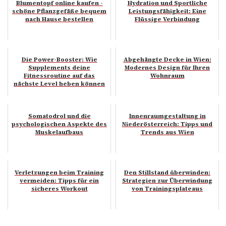
Blumentopf online kaufen -
Hydration und Sportliche
schöne Pflanzgefäße bequem
Leistungsfähigkeit: Eine
nach Hause bestellen
Flüssige Verbindung
Die Power-Booster: Wie
Abgehängte Decke in Wien:
Supplements deine
Modernes Design für Ihren
Fitnessroutine auf das
Wohnraum
nächste Level heben können
Somatodrol und die
Innenraumgestaltung in
psychologischen Aspekte des
Niederösterreich: Tipps und
Muskelaufbaus
Trends aus Wien
Verletzungen beim Training
Den Stillstand überwinden:
vermeiden: Tipps für ein
Strategien zur Überwindung
sicheres Workout
von Trainingsplateaus