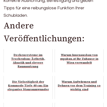
korrekte Ausrichtung, Befestigung und geben
Tipps für eine reibungslose Funktion Ihrer
Schubladen.
Andere
Veröffentlichungen:
Deckensysteme im
Warum Innenausbau von
Trockenbau: Ästhetik,
mpabau.at Ihr Zuhause in
Akustik und clevere
Wien verwandelt
Raumnutzung
Die Vielseitigkeit der
Warum Aufwärmen und
Kommode Tiefe 40 cm: Ein
Dehnen vor dem Training so
eleganter Stauraumwunder
wichtig sind