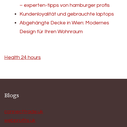
– experten-tipps von hamburger profis
Kundenloyalität und gebrauchte laptops
Abgehängte Decke in Wien: Modernes
Design für Ihren Wohnraum
Health 24 hours
Blogs
connecttrade.uk
webprofits.uk