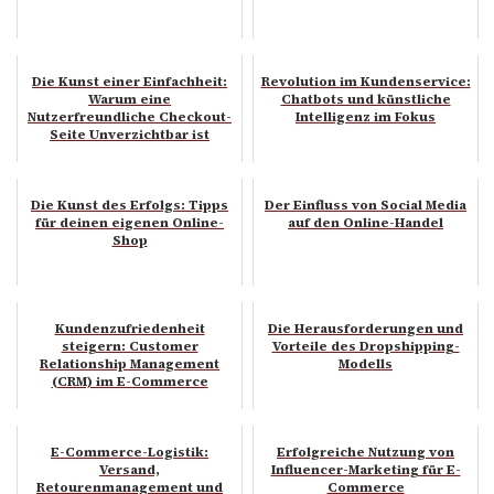
Die Kunst einer Einfachheit:
Revolution im Kundenservice:
Warum eine
Chatbots und künstliche
Nutzerfreundliche Checkout-
Intelligenz im Fokus
Seite Unverzichtbar ist
Die Kunst des Erfolgs: Tipps
Der Einfluss von Social Media
für deinen eigenen Online-
auf den Online-Handel
Shop
Kundenzufriedenheit
Die Herausforderungen und
steigern: Customer
Vorteile des Dropshipping-
Relationship Management
Modells
(CRM) im E-Commerce
E-Commerce-Logistik:
Erfolgreiche Nutzung von
Versand,
Influencer-Marketing für E-
Retourenmanagement und
Commerce